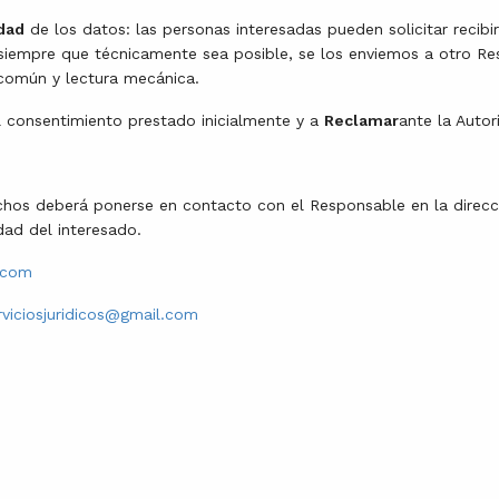
idad
de los datos: las personas interesadas pueden solicitar recibi
siempre que técnicamente sea posible, se los enviemos a otro Re
común y lectura mecánica.
 consentimiento prestado inicialmente y a
Reclamar
ante la Auto
echos deberá ponerse en contacto con el Responsable en la direc
ad del interesado.
.com
rviciosjuridicos@gmail.com