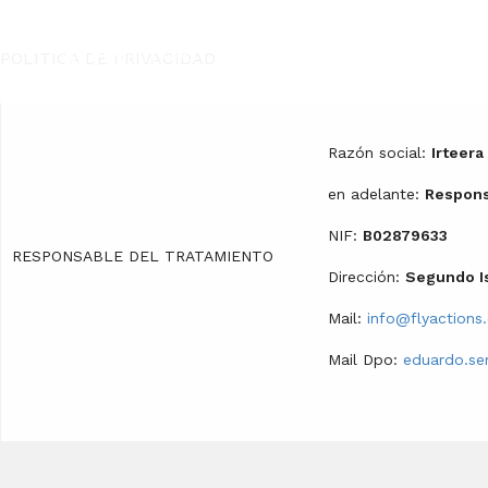
Pasar al contenido principal
POLITICA DE PRIVACIDAD
Razón social:
Irteera
en adelante:
Respons
NIF:
B02879633
RESPONSABLE DEL TRATAMIENTO
Dirección:
Segundo Is
Mail:
info@flyactions
Mail Dpo:
eduardo.se